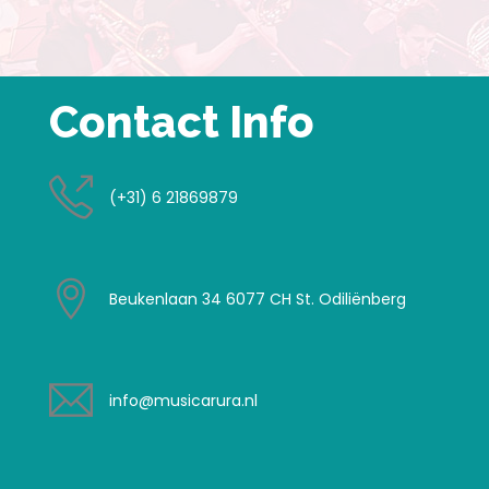
Contact Info
(+31) 6 21869879
Beukenlaan 34 6077 CH St. Odiliënberg
info@musicarura.nl