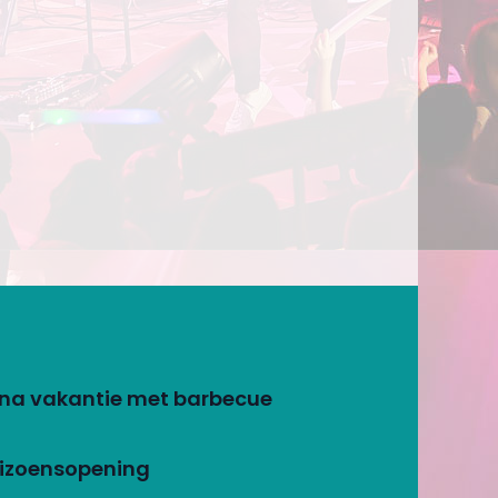
e na vakantie met barbecue
eizoensopening