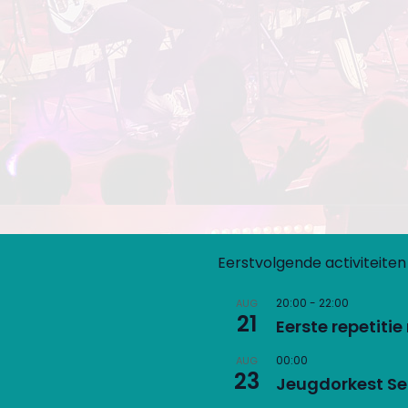
Eerstvolgende activiteiten
20:00
-
22:00
AUG
21
Eerste repetiti
00:00
AUG
23
Jeugdorkest S