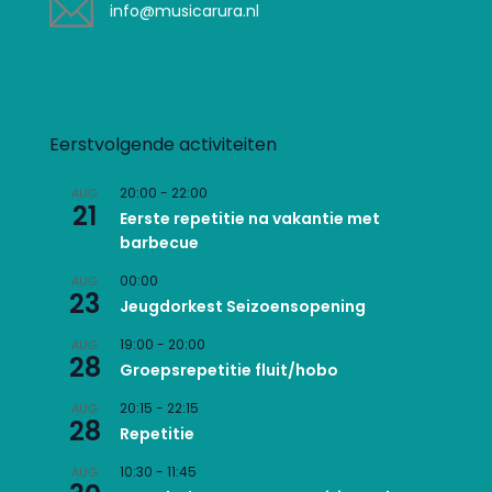
info@musicarura.nl
Eerstvolgende activiteiten
20:00
-
22:00
AUG
21
Eerste repetitie na vakantie met
barbecue
00:00
AUG
23
Jeugdorkest Seizoensopening
19:00
-
20:00
AUG
28
Groepsrepetitie fluit/hobo
20:15
-
22:15
AUG
28
Repetitie
10:30
-
11:45
AUG