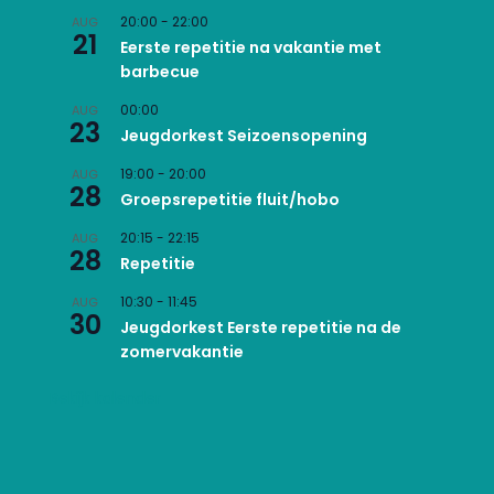
20:00
-
22:00
AUG
21
Eerste repetitie na vakantie met
barbecue
00:00
AUG
23
Jeugdorkest Seizoensopening
19:00
-
20:00
AUG
28
Groepsrepetitie fluit/hobo
20:15
-
22:15
AUG
28
Repetitie
10:30
-
11:45
AUG
30
Jeugdorkest Eerste repetitie na de
zomervakantie
Bekijk kalender