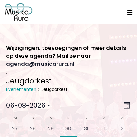
Wijzigingen, toevoegingen of meer details
op deze agenda? Mail ze naar
agenda@musicarura.nl
.
Jeugdorkest
Evenementen
Jeugdorkest
Evenementen
We
06-08-2026
Even
Maa
weer
Selecteer
navi
na
Kalender
M
MAANDAG
D
DINSDAG
W
WOENSDAG
D
DONDERDAG
V
VRIJDAG
Z
ZATERDAG
Z
ZONDA
een
0
0
0
0
0
0
0
27
28
29
30
31
1
2
datum.
van
evenementen
evenementen
evenementen
evenementen
evenementen
evenemente
evene