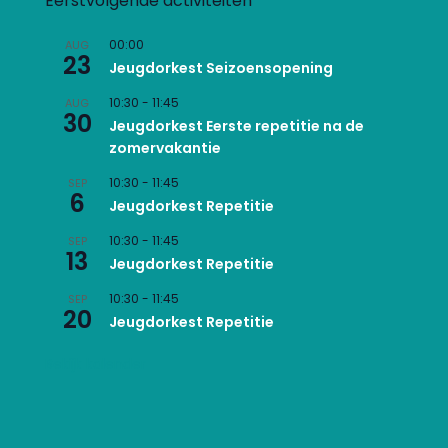
Eerstvolgende activiteiten
00:00
AUG
23
Jeugdorkest Seizoensopening
10:30
-
11:45
AUG
30
Jeugdorkest Eerste repetitie na de
zomervakantie
10:30
-
11:45
SEP
6
Jeugdorkest Repetitie
10:30
-
11:45
SEP
13
Jeugdorkest Repetitie
10:30
-
11:45
SEP
20
Jeugdorkest Repetitie
Bekijk kalender