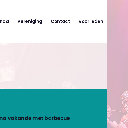
nda
Vereniging
Contact
Voor leden
e na vakantie met barbecue