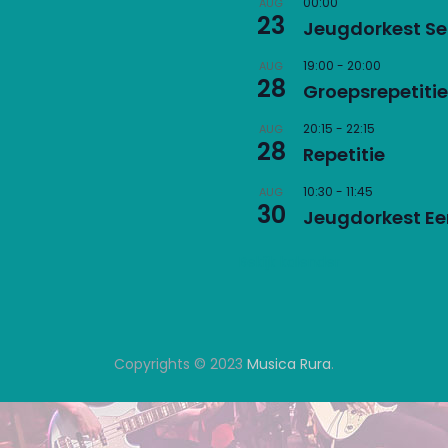
00:00
AUG
23
Jeugdorkest S
19:00
-
20:00
AUG
28
Groepsrepetitie
20:15
-
22:15
AUG
28
Repetitie
10:30
-
11:45
AUG
30
Jeugdorkest Eer
Bekijk kalender
Copyrights © 2023
Musica Rura
.