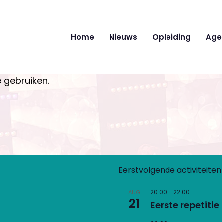
Home
Nieuws
Opleiding
Age
 gebruiken.
Eerstvolgende activiteiten
20:00
-
22:00
AUG
21
Eerste repetiti