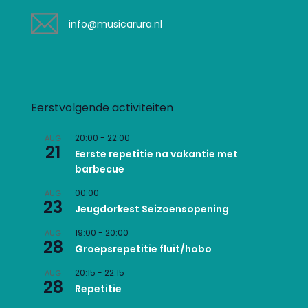
info@musicarura.nl
Eerstvolgende activiteiten
20:00
-
22:00
AUG
21
Eerste repetitie na vakantie met
barbecue
00:00
AUG
23
Jeugdorkest Seizoensopening
19:00
-
20:00
AUG
28
Groepsrepetitie fluit/hobo
20:15
-
22:15
AUG
28
Repetitie