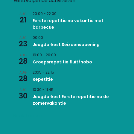
Eerstvolgende activiteiten
20:00
-
22:00
AUG
21
Eerste repetitie na vakantie met
barbecue
00:00
AUG
23
Jeugdorkest Seizoensopening
19:00
-
20:00
AUG
28
Groepsrepetitie fluit/hobo
20:15
-
22:15
AUG
28
Repetitie
10:30
-
11:45
AUG
30
Jeugdorkest Eerste repetitie na de
zomervakantie
Bekijk kalender