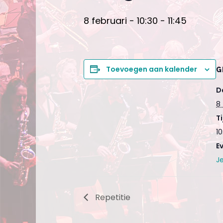
8 februari - 10:30
-
11:45
Toevoegen aan kalender
G
D
8 
Ti
10
E
J
Repetitie