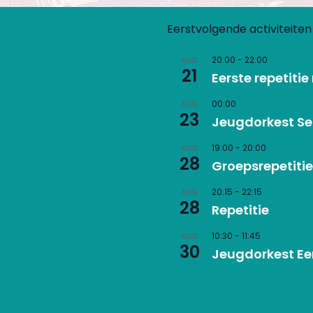
Eerstvolgende activiteiten
20:00
-
22:00
AUG
21
Eerste repetiti
00:00
AUG
23
Jeugdorkest S
19:00
-
20:00
AUG
28
Groepsrepetitie
20:15
-
22:15
AUG
28
Repetitie
10:30
-
11:45
AUG
30
Jeugdorkest Eer
Bekijk kalender