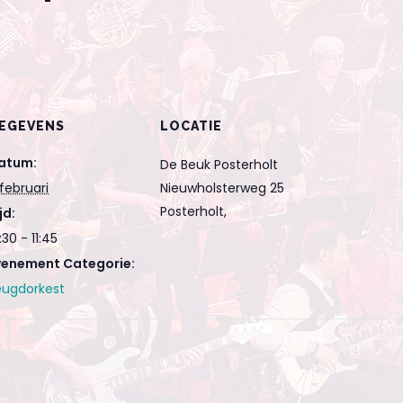
EGEVENS
LOCATIE
atum:
De Beuk Posterholt
februari
Nieuwholsterweg 25
Posterholt
,
jd:
:30 - 11:45
venement Categorie:
eugdorkest